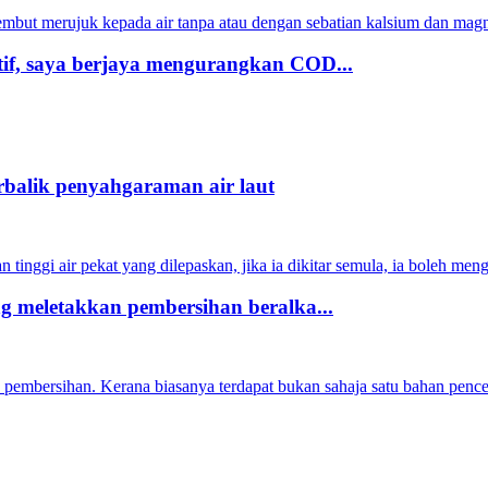
 lembut merujuk kepada air tanpa atau dengan sebatian kalsium dan ma
if, saya berjaya mengurangkan COD...
rbalik penyahgaraman air laut
an tinggi air pekat yang dilepaskan, jika ia dikitar semula, ia boleh 
g meletakkan pembersihan beralka...
 pembersihan. Kerana biasanya terdapat bukan sahaja satu bahan pence