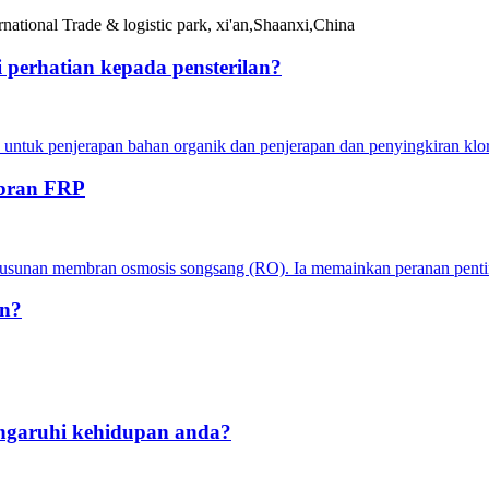
national Trade & logistic park, xi'an,Shaanxi,China
 perhatian kepada pensterilan?
 untuk penjerapan bahan organik dan penjerapan dan penyingkiran klor
mbran FRP
usunan membran osmosis songsang (RO). Ia memainkan peranan penti
n?
ngaruhi kehidupan anda?