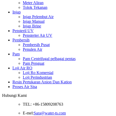
Meter Aliran
Tolok Tekanan
Injap
Injap Pelembut Air
Injap Manual
Injap Brine
Pensteril UV
Pensterter Air UV
Pembersih
Pembersih Pusat
Penulen Air
Pam
Pam Centrifugal pelbagai pentas
Pam Penguat
Loji Air RO
Loji Ro Komersial
Loji Perindustrian
Resin Pertukaran Anion Dan Kation
Proses Air Sisa
Hubungi Kami
TEL: +86-15809208763
E-mel:
Sara@water-ts.com