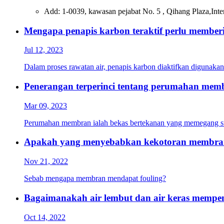
Add: 1-0039, kawasan pejabat No. 5 , Qihang Plaza,Inter
Mengapa penapis karbon teraktif perlu memberi
Jul 12, 2023
Dalam proses rawatan air, penapis karbon diaktifkan digunakan
Penerangan terperinci tentang perumahan me
Mar 09, 2023
Perumahan membran ialah bekas bertekanan yang memegang s
Apakah yang menyebabkan kekotoran membra
Nov 21, 2022
Sebab mengapa membran mendapat fouling?
Bagaimanakah air lembut dan air keras mempe
Oct 14, 2022