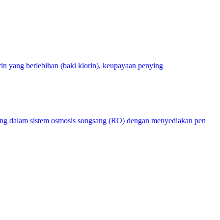
in yang berlebihan (baki klorin), keupayaan penying
ng dalam sistem osmosis songsang (RO) dengan menyediakan pen