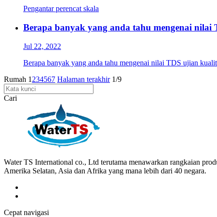
Pengantar perencat skala
Berapa banyak yang anda tahu mengenai nilai T
Jul 22, 2022
Berapa banyak yang anda tahu mengenai nilai TDS ujian kualiti
Rumah
1
2
3
4
5
6
7
Halaman terakhir
1/9
Cari
Water TS International co., Ltd terutama menawarkan rangkaian prod
Amerika Selatan, Asia dan Afrika yang mana lebih dari 40 negara.
Cepat navigasi