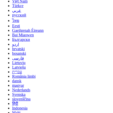
Việt Nam
Türkçe
عربي
русский
ไทย
Eesti
Gaeilgenah Éireann
Bai Miaowen
Български
اردو
hrvatski
bosanski
فارسی
Lietuvių
Latviešu
עברית
România limbi
dansk
magyar
Nederlands
Svenska
slovenščina
हिंदी
Indonesia
Malti