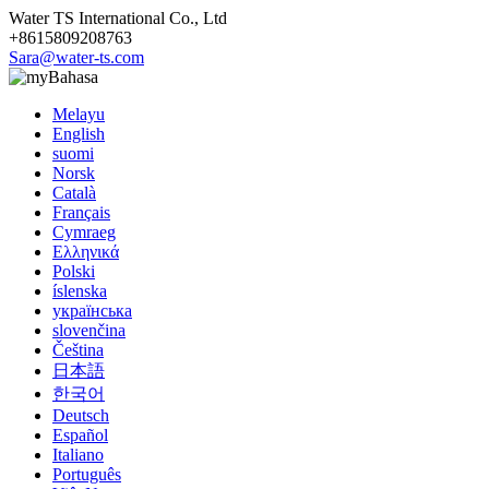
Water TS International Co., Ltd
+8615809208763
Sara@water-ts.com
Bahasa
Melayu
English
suomi
Norsk
Català
Français
Cymraeg
Ελληνικά
Polski
íslenska
українська
slovenčina
Čeština
日本語
한국어
Deutsch
Español
Italiano
Português