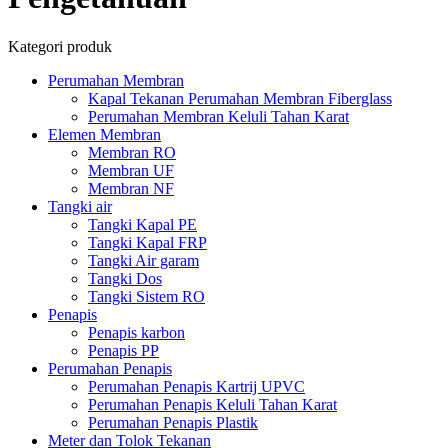
Kategori produk
Perumahan Membran
Kapal Tekanan Perumahan Membran Fiberglass
Perumahan Membran Keluli Tahan Karat
Elemen Membran
Membran RO
Membran UF
Membran NF
Tangki air
Tangki Kapal PE
Tangki Kapal FRP
Tangki Air garam
Tangki Dos
Tangki Sistem RO
Penapis
Penapis karbon
Penapis PP
Perumahan Penapis
Perumahan Penapis Kartrij UPVC
Perumahan Penapis Keluli Tahan Karat
Perumahan Penapis Plastik
Meter dan Tolok Tekanan