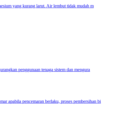
gnesium yang kurang larut. Air lembut tidak mudah m
mengurangkan penggunaan tenaga sistem dan mengura
mar apabila pencemaran berlaku, proses pembersihan bi