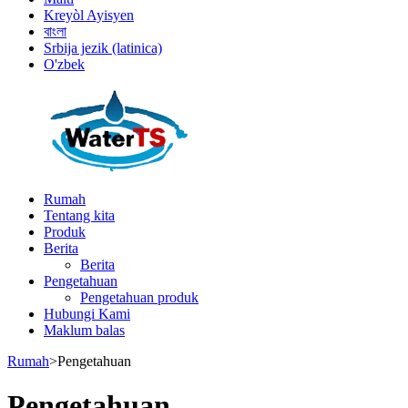
Kreyòl Ayisyen
বাংলা
Srbija jezik (latinica)
O'zbek
Rumah
Tentang kita
Produk
Berita
Berita
Pengetahuan
Pengetahuan produk
Hubungi Kami
Maklum balas
Rumah
>
Pengetahuan
Pengetahuan