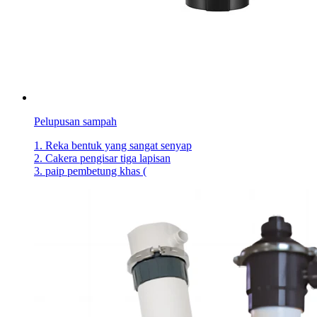
Pelupusan sampah
1. Reka bentuk yang sangat senyap
2. Cakera pengisar tiga lapisan
3. paip pembetung khas (