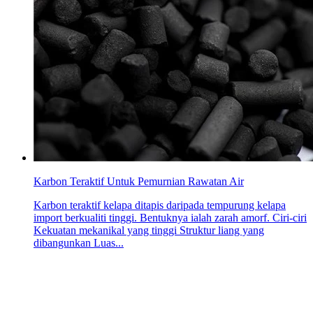
Karbon Teraktif Untuk Pemurnian Rawatan Air
Karbon teraktif kelapa ditapis daripada tempurung kelapa
import berkualiti tinggi. Bentuknya ialah zarah amorf. Ciri-ciri
Kekuatan mekanikal yang tinggi Struktur liang yang
dibangunkan Luas...