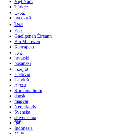
Việt Nam
Türkçe
عربي
русский
ไทย
Eesti
Gaeilgenah Éireann
Bai Miaowen
Български
اردو
hrvatski
bosanski
فارسی
Lietuvių
Latviešu
עברית
România limbi
dansk
magyar
Nederlands
Svenska
slovenščina
हिंदी
Indonesia
Malti