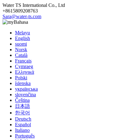
Water TS International Co., Ltd
+8615809208763
Sara@water-ts.com
Bahasa
Melayu
English
suomi
Norsk
Català
Français
Cymraeg
Ελληνικά
Polski
íslenska
українська
slovenčina
Čeština
日本語
한국어
Deutsch
Español
Italiano
Português