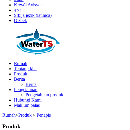
Kreyòl Ayisyen
বাংলা
Srbija jezik (latinica)
O'zbek
Rumah
Tentang kita
Produk
Berita
Berita
Pengetahuan
Pengetahuan produk
Hubungi Kami
Maklum balas
Rumah
>
Produk
>
Penapis
Produk