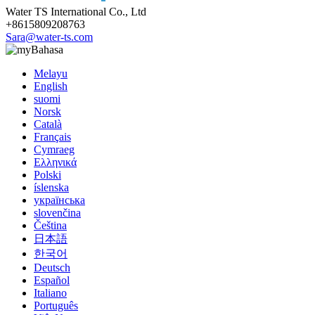
Water TS International Co., Ltd
+8615809208763
Sara@water-ts.com
Bahasa
Melayu
English
suomi
Norsk
Català
Français
Cymraeg
Ελληνικά
Polski
íslenska
українська
slovenčina
Čeština
日本語
한국어
Deutsch
Español
Italiano
Português