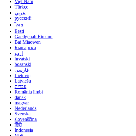
Việt Nam
Türkçe
عربي
русский
ไทย
Eesti
Gaeilgenah Éireann
Bai Miaowen
Български
اردو
hrvatski
bosanski
فارسی
Lietuvių
Latviešu
עברית
România limbi
dansk
magyar
Nederlands
Svenska
slovenščina
हिंदी
Indonesia
Malti