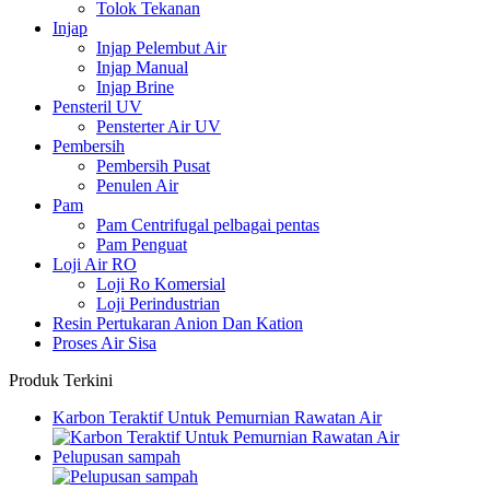
Tolok Tekanan
Injap
Injap Pelembut Air
Injap Manual
Injap Brine
Pensteril UV
Pensterter Air UV
Pembersih
Pembersih Pusat
Penulen Air
Pam
Pam Centrifugal pelbagai pentas
Pam Penguat
Loji Air RO
Loji Ro Komersial
Loji Perindustrian
Resin Pertukaran Anion Dan Kation
Proses Air Sisa
Produk Terkini
Karbon Teraktif Untuk Pemurnian Rawatan Air
Pelupusan sampah