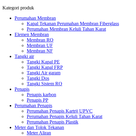
Kategori produk
Perumahan Membran
Kapal Tekanan Perumahan Membran Fiberglass
Perumahan Membran Keluli Tahan Karat
Elemen Membran
Membran RO
Membran UF
Membran NF
Tangki air
Tangki Kapal PE
Tangki Kapal FRP
Tangki Air garam
Tangki Dos
Tangki Sistem RO
Penapis
Penapis karbon
Penapis PP
Perumahan Penapis
Perumahan Penapis Kartrij UPVC
Perumahan Penapis Keluli Tahan Karat
Perumahan Penapis Plastik
Meter dan Tolok Tekanan
Meter Aliran